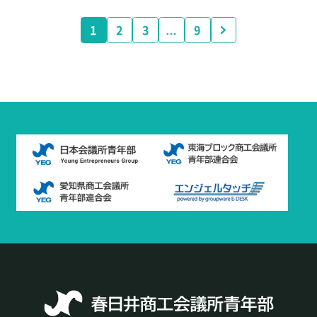
1
2
3
…
9