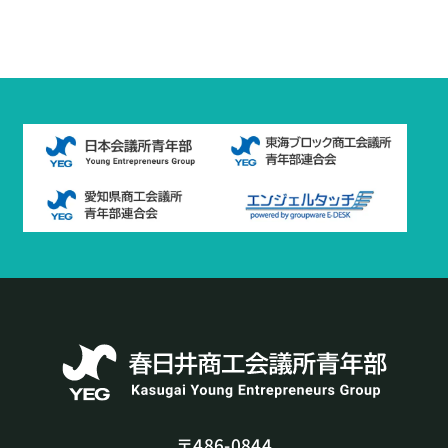
〒486-0844