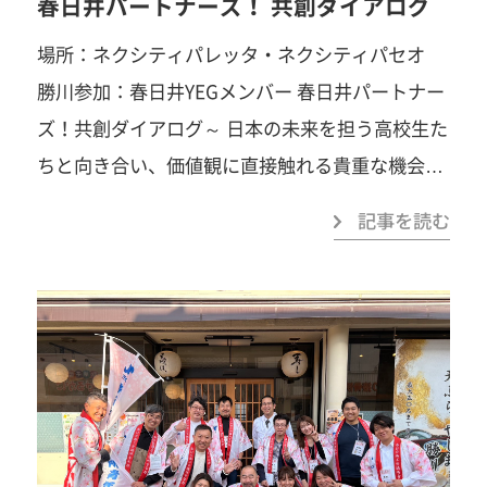
春日井パートナーズ！ 共創ダイアログ
に、出会えたことへの感謝と誇りで胸が満たされ
ています。これまでのご尽力に、最大限の敬意と
場所：ネクシティパレッタ・ネクシティパセオ
感謝を。 そしてこれからも、それぞれの舞台での
勝川参加：春日井YEGメンバー 春日井パートナー
さらなるご活躍を心より願っております。 本当に
ズ！共創ダイアログ～ 日本の未来を担う高校生た
ありがとうございました！ 青年部OBの皆様、ご
ちと向き合い、価値観に直接触れる貴重な機会と
参列いただきありがとうございました。春風共創
なりました。参加した青年部員にとっても、「自
記事を読む
委員会の皆様、設営ありがとうございました
社が選ばれ続けるために何が必要か」を見つめ直
すきっかけに。 当初は緊張した様子の高校生たち
一歩踏み出すことで、見える景色がきっと変わ
ります。あなたの「挑戦してみたい」を、春日井
も、ファシリテーターの岡本さん・下田さんの絶
YEGでカタチにしませんか？「自己研鑽」「自己
妙な掛け合いにより、次第にリラックス。会場に
実現」「楽しさ」「苦しさ」「笑い」「汗」
は自然と笑顔が広がり、前向きな意見や鋭い質問
「涙」「感動」…まずは見学だけでも大歓迎で
が飛び交う、活気ある対話の場となりました。 そ
す。お気軽にご連絡ください！ 春日井商工会議所
の姿は、自分たちが同じ年代だった頃と比べても