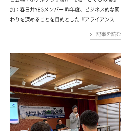
ざいました。 また、合同練習会の企画・設営・運
加：春日井YEGメンバー 昨年度、ビジネス的な関
営をしていただいた加藤キャプテンをはじめ、関
わりを深めることを目的とした『アライアンス部
係者の皆様に心より感謝申し上げます。 6月27日
会』が立ち上がりました。『アライアンス』とは
記事を読む
に予定されていた大会は天候不良のため、残念な
「連携」や「同盟」を意味する言葉です。昨年度
がら中止となってしまいました。 当日のスケジュ
に引き続き、委員会や役職などの垣根を越えて気
ールを調整頂いた参加予定だった皆様そして、事
軽に参加し対話できる場を作りました。この対話
前のキャプテン会議から合同練習会の指揮など、
の積み重ねから、事業連携や共同事業などの可能
春日井を率いてくれた加藤宏清キャプテン本当に
性が生まれてくると考えています。そのためにも
ありがとうございました。 今回の不完全燃焼の想
まずは仲間のことをもっと知る必要があるとの思
いをぜひ来年の大会にぶつけてもらえればと思い
いから、『知る、知ってもらう』を今年度のテー
ます。
一歩踏み出すことで、見える景色がき
マとして掲げました。 各部会から選んでもらい、
っと変わります。あなたの「挑戦してみたい」
同じ内容に興味を持った共通点から、より仲を深
を、春日井YEGでカタチにしませんか？「自己研
めてもらいたいと思い、今年度は3部会の構成と