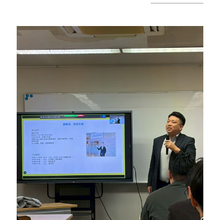
す。 今回の講師例会では、広島県神石高原町から
町の圧倒的リーダー「中野達也様」をお迎え
し、"リーダーとしての姿勢"を学びました。 常に
自分の想いを伝え、協力者を増やしていかなけれ
ばならない経営者。中野様からは巻き込みの本質
と覚悟についてアツく講演していただきました。
中野様、ありがとうございました。そして、ご参
加いただいた青年部・女性会の皆様、ありがとう
ございました ＃春日井商工会議所青年部＃春日井
YEG＃郷創委員会＃OnemoreStep＃次の一段へ
一歩踏み出すことで、見える景色がきっと変わ
ります。あなたの「挑戦してみたい」を、春日井
YEGでカタチにしませんか？「自己研鑽」「自己
実現」「楽しさ」「苦しさ」「笑い」「汗」