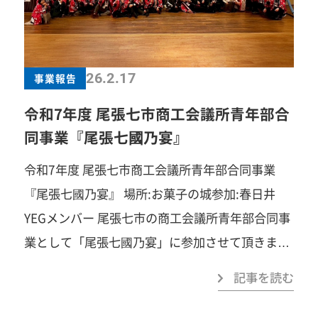
にかける熱い想いを力強く発表していただきまし
た。春日井商工会議所青年部のさらなる発展に向
けたビジョンと覚悟が示される時間となりまし
た。 修了生の新たな門出と、次年度体制のスター
26.2.17
事業報告
トが重なる意義深い一日となりました。 三上塾長
令和7年度 尾張七市商工会議所青年部合
一年間お疲れ様でした
アカデミー生の皆様修了
同事業『尾張七國乃宴』
おめでとうございます
一歩踏み出すこと
令和7年度 尾張七市商工会議所青年部合同事業
で、見える景色がきっと変わります。あなたの
『尾張七國乃宴』 場所:お菓子の城参加:春日井
「挑戦してみたい」を、春日井YEGでカタチにし
YEGメンバー 尾張七市の商工会議所青年部合同事
ませんか？「自己研鑽」「自己実現」「楽しさ」
業として「尾張七國乃宴」に参加させて頂きまし
「苦しさ」「笑い」「汗」「涙」「感動」…まず
た！ 地域を支える青年経済人が一堂に会し、研鑽
は見学だけでも大歓迎です。お気軽にご連絡くだ
記事を読む
と交流を深め、相互の連携強化を図ることを目的
さい！ 春日井商工会議所青年部事務局TEL：
とし、尾張地域の未来を担う仲間とともに学び、
0568-81-4141みなさまのご参加を心よりお待ち