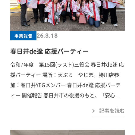
青年部事務局TEL：0568-81-4141みなさまのご参
驚くほどしっかりしており、経営者として大きな
加を心よりお待ちしています！
刺激を受けました。 彼らが社会に出るその時、夢
を持ち、全力で働ける環境をつくること。それこ
そが、私たちの使命です
一歩踏み出すこと
26.3.18
事業報告
で、見える景色がきっと変わります。あなたの
春日井de逢 応援パーティー
「挑戦してみたい」を、春日井YEGでカタチにし
ませんか？「自己研鑽」「自己実現」「楽しさ」
令和7年度 第15回(ラスト)三役会 春日井de逢 応
「苦しさ」「笑い」「汗」「涙」「感動」…まず
援パーティー 場所：天ぷら やじま。勝川店参
は見学だけでも大歓迎です。お気軽にご連絡くだ
加：春日井YEGメンバー 春日井de逢 応援パーテ
さい！ 春日井商工会議所青年部事務局TEL：
ィー 開催報告 春日井市の後援のもと、「安心・
0568-81-4141みなさまのご参加を心よりお待ち
安全」をテーマにした「春日井de逢 応援パーテ
記事を読む
しています！
ィー」を開催しました。当日は、春日井商工会議
所青年部（YEG）のメンバーが運営をサポート