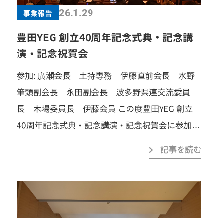
がきっと変わります。あなたの「挑戦してみた
26.1.29
事業報告
い」を、春日井YEGでカタチにしませんか？「自
豊田YEG 創立40周年記念式典・記念講
己研鑽」「自己実現」「楽しさ」「苦しさ」「笑
演・記念祝賀会
い」「汗」「涙」「感動」…まずは見学だけでも
参加: 廣瀬会長 土持専務 伊藤直前会長 水野
大歓迎です。お気軽にご連絡ください！ 春日井商
筆頭副会長 永田副会長 波多野県連交流委員
工会議所青年部事務局TEL：0568-81-4141みなさ
長 木場委員長 伊藤会員 この度豊田YEG 創立
まのご参加を心よりお待ちしています！
40周年記念式典・記念講演・記念祝賀会に参加さ
せて頂きました。 パイプオルガンでの演出
歴
記事を読む
代会長紹介の所作、感謝状贈呈、政策提言の骨子
発表などどれも見入ってしまいとても参考になり
豊田さんのこれまでの歴史を感じれる式典でし
た。 記念講演では俺みたいになれ！以上っ！」と