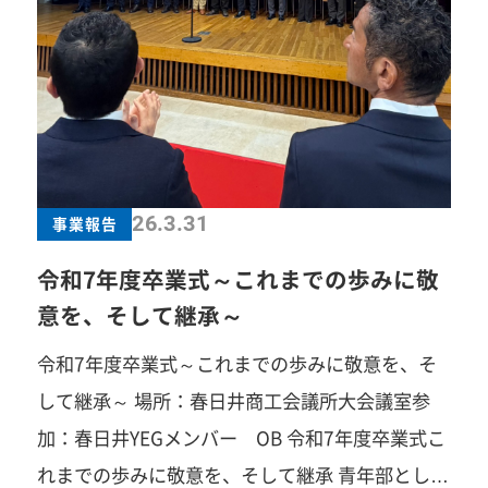
た。 廣瀬会長、役員の皆様が築かれた想いと誇り
は、確実に次年度へと引き継がれていきます。 心
より、最大限の敬意と感謝を込めて。本当にお疲
れ様でした。
一歩踏み出すことで、見える景
色がきっと変わります。あなたの「挑戦してみた
い」を、春日井YEGでカタチにしませんか？「自
26.3.31
事業報告
己研鑽」「自己実現」「楽しさ」「苦しさ」「笑
い」「汗」「涙」「感動」…まずは見学だけでも
令和7年度卒業式～これまでの歩みに敬
大歓迎です。お気軽にご連絡ください！ 春日井商
意を、そして継承～
工会議所青年部事務局TEL：0568-81-4141みなさ
令和7年度卒業式～これまでの歩みに敬意を、そ
まのご参加を心よりお待ちしています！
して継承～ 場所：春日井商工会議所大会議室参
加：春日井YEGメンバー OB 令和7年度卒業式こ
れまでの歩みに敬意を、そして継承 青年部として