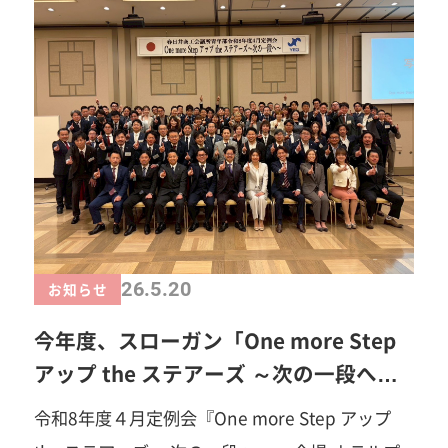
学びを深める時間となりました。 延田塾長から
は、青年部活動に対する想いや心構え、そして
「挑戦すること」の大切さについて、熱いメッセ
ージが送られました。 これから始まる出会いと経
験が、それぞれの成長につながり、春日井YEGの
未来をさらに盛り上げてくれることを期待してい
ます。 ご参加いただいた皆さま、ありがとうござ
いました
延田塾長はじめアカデミー委員会の
皆様ご設営ありがとうございました。
一歩踏
26.5.20
お知らせ
み出すことで、見える景色がきっと変わります。
今年度、スローガン「One more Step
あなたの「挑戦してみたい」を、春日井YEGでカ
アップ the ステアーズ ～次の一段へ
タチにしませんか？「自己研鑽」「自己実現」
～」
令和8年度４月定例会『One more Step アップ
「楽しさ」「苦しさ」「笑い」「汗」「涙」「感