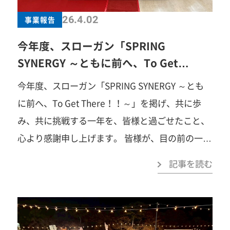
いた皆様、ありがとうございました！
一歩踏
26.4.02
事業報告
み出すことで、見える景色がきっと変わります。
今年度、スローガン「SPRING
あなたの「挑戦してみたい」を、春日井YEGでカ
SYNERGY ～ともに前へ、To Get
タチにしませんか？「自己研鑽」「自己実現」
There！！
今年度、スローガン「SPRING SYNERGY ～とも
「楽しさ」「苦しさ」「笑い」「汗」「涙」「感
に前へ、To Get There！！～」を掲げ、共に歩
動」…まずは見学だけでも大歓迎です。お気軽に
み、共に挑戦する一年を、皆様と過ごせたこと、
ご連絡ください！ 春日井商工会議所青年部事務局
心より感謝申し上げます。 皆様が、目の前の一つ
TEL：0568-81-4141みなさまのご参加を心よりお
ひとつの事業に、互いにTogetherしながら、真摯
待ちしています！
記事を読む
に向き合い、積み重ねてきたからこそ、令和7年
度を走りきることができました。 定例会、総会、
各事業、祭りや災害事業、出逢いパーティー、そ
して数々の渉外事業。多くのメンバーを導いた拡