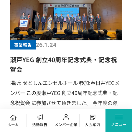
いう講演会。しくじり先生をモデルにした寸劇風
の演出でした。もちろん台本があったようです
が、セリフ感ゼロの知一郎先生。多分アドリブを
利かせまくってたんでしょう。勝手に登壇とかさ
せてましたから(笑)。元々偉人が好きだというこ
26.1.24
事業報告
とで、吉田松陰さんから豊田章男さんのお話な
瀬戸YEG 創立40周年記念式典・記念祝
ど。「しくじり」とは言えないかもしれません
賀会
が、YEGメンバーに照らし合わせながらの愉快な
場所: せとしんエンゼルホール 参加:春日井YEGメ
時間となりました。 祝賀会のオープニングはダン
ンバー この度瀬戸YEG 創立40周年記念式典・記
スショー。地元の高校生が披露してくれました。
念祝賀会 に参加させて頂きました。 今年度の瀬
すごいクオリティで今度アメリカのNBAでも披露
戸YEGさんのスローガン 【できっこないを
するらしいですよ。 催し物もたくさんありこのじ
やってみよう】 商いの力で瀬戸を元気にこ
ゃんけん大会。ちゃんと景品を聞いていませんで
メニュー
ホーム
活動報告
メンバー企業
入会案内
記事を読む