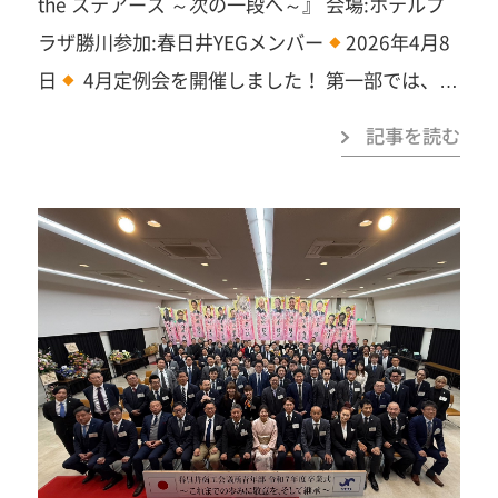
the ステアーズ ～次の一段へ～』 会場:ホテルプ
動」…まずは見学だけでも大歓迎です。お気軽に
ラザ勝川参加:春日井YEGメンバー
2026年4月8
ご連絡ください！ 春日井商工会議所青年部事務局
日
4月定例会を開催しました！ 第一部では、水
TEL：0568-81-4141みなさまのご参加を心よりお
野会長ならびに各委員長より所信表明を行い、令
待ちしています！
記事を読む
和8年度の想い・方向性・覚悟を、メンバーへ直
接届けることができました。 そして第二部では、
「共通点ゲーム」を通して委員会交流を実施。笑
いあり、発見ありの時間の中で、委員会内に交流
が生まれ、会場全体に一体感が広がりました。さ
らに距離が縮まり、互いを“知る”だけではな
く、“理解する”きっかけになったと感じていま
す。 今年度の活動が、ここから本格的にスタート
します。 この一歩を、一過性で終わらせず、関わ
り・挑戦・共創へ繋げていきます！ ご参加いただ