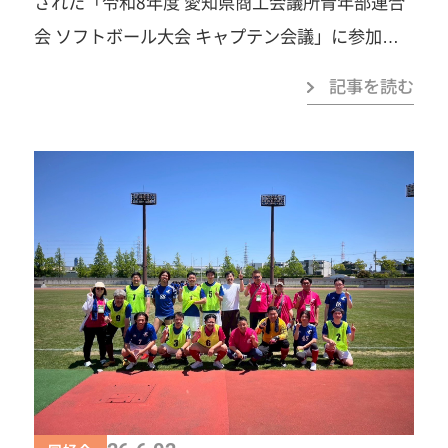
された「令和8年度 愛知県商工会議所青年部連合
ご連絡ください！ 春日井商工会議所青年部事務局
会 ソフトボール大会 キャプテン会議」に参加い
TEL：0568-81-4141みなさまのご参加を心よりお
たしました。 昨年度は春日井の地で開催された本
記事を読む
待ちしています！
大会。今年度は蒲郡の皆様のご尽力のもと開催さ
れます。 会議では大会概要の説明に始まり、質疑
応答では各単会から多くの意見や質問が出される
など、大会成功に向けた熱意あふれる有意義な時
間となりました。 また、懇親会では県内各単会の
メンバーとの交流を深めることができ、大会当日
がさらに楽しみになる貴重な機会となりました。
6月27日の大会では、スポーツを通じて交流を深
めながら、春日井YEG一丸となって全力で挑みた
いと思います。 ご設営いただきました 蒲郡YEG
の皆様、誠にありがとうございました。
一歩