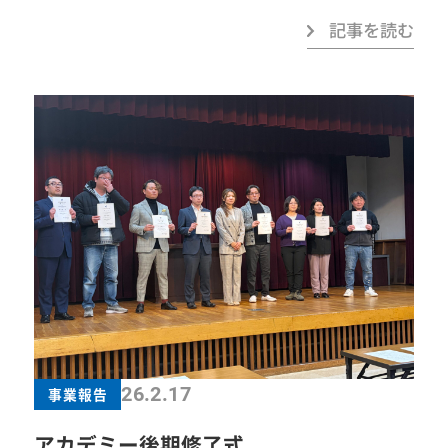
加者にとって大変新鮮で、心静まる時間となりま
れぞれの地域の魅力を学びながら、全国の仲間と
記事を読む
した。 当日はご住職より、「知足者富（足るを知
の交流を深めました。 「つる舞う形」と称される
る者は富む）」のお話を拝聴しました。今あるご
群馬の大地から、未来へ羽ばたく新たな一歩。本
縁や環境に感謝し、足るを知る心を持つことの大
大会を通じて、参加したメンバーは伝統を大切に
切さ。そして、自らの成長だけでなく周囲や地域
しながらも革新へ挑戦し続ける決意を新たにし、
のために尽くす「自利利他」の精神について、深
それぞれの地域へ想いを持ち帰りました。 大会の
い学びをいただきました。 講話の後は、坐禅と写
締めくくりには、これまでYEG活動を支えてこら
経に分かれて体験を行いました。ただひたすらに
れたメンバーを送り出す卒業式が執り行われ、長
呼吸と向き合う時間、あるいは一文字一文字を丁
年の功績と想いに感謝を込めて盛大に送り出しま
寧に書き写す時間。その瞬間のみに集中し、他の
した。卒業生の歩みは、次代を担う我々現役メン
ことを考えない――忙しい現代社会の中では貴重
バーへと受け継がれ、YEGの歴史と精神は未来へ
な「心の余白」を感じる、まさに贅沢なひととき
とつなげていきます。 「始まりの地 群馬」から
26.2.17
事業報告
となりました。 今回の学びと体験を、今後の活動
全国へ。本大会で生まれた学びと絆は、これから
アカデミー後期修了式