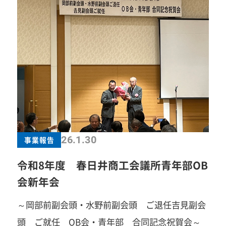
概要や申請のポイント、万が一の災害時における
事業継続の重要性について、分かりやすく学ぶ機
会となりました。 第二部はバーベキュースポット
へ移動し、青年部メンバー自ら火起こしを体験。
寒空の下、防災食を実際に調理・試食し、被災時
を想定した体験を行いました。実践を通して、防
災への意識をより一層高める有意義な時間となり
ました。 今回の事業を通じて、知識だけでなく体
26.1.30
事業報告
験を伴う学びの大切さを再確認する機会となりま
令和8年度 春日井商工会議所青年部OB
した。今後も、会員の皆さまの事業発展と地域防
会新年会
災力向上につながる取り組みを進めてまいりま
～岡部前副会頭・水野前副会頭 ご退任吉見副会
す。アドバンス委員会の皆様、設営ありがとうご
頭 ご就任 OB会・青年部 合同記念祝賀会～
ざいました
一歩踏み出すことで、見える景