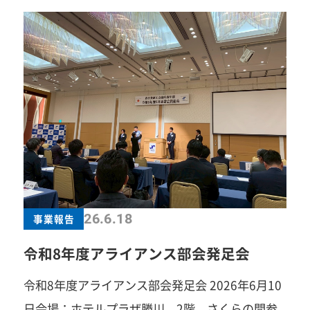
が温まるまで少し時間はかかりましたが、キャッ
チボールやノックなどを通じて汗を流し、終始笑
顔あふれる和やかな雰囲気の中で交流を深めるこ
とができました。 その後の練習試合では、各単会
の意地とプライドをかけた熱戦が期待されました
が、1回終了時に突然の大雨となり、残念ながら
コールドゲームとなりました。 練習後は会場を移
し、春日井メンバーの店舗「天ぷら やじま。」
にて懇親会を開催。各単会のメンバーが席を交え
て着席し、ソフトボールだけでなく青年部活動や
26.6.18
事業報告
地域活動についても意見交換を行うなど、単会の
令和8年度アライアンス部会発足会
垣根を越えた有意義な交流の場となりました。 ご
参加いただきました犬山YEG、小牧YEGの皆様、
令和8年度アライアンス部会発足会 2026年6月10
春日井の地までお越しいただき誠にありがとうご
日会場：ホテルプラザ勝川 2階 さくらの間参