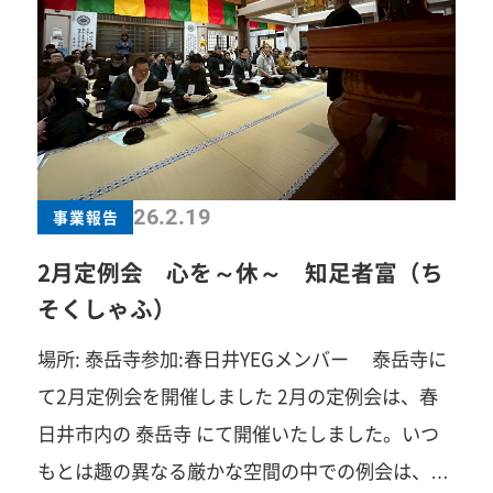
済の発展」と「次代を担う青年経済人の成長」を
目的に、さまざまな事業が実施されました。 大会
の幕開けとなる開会式では、全国の仲間が一堂に
会し、地域を越えた絆と志を共有。続く記念式典
では、大会テーマに込められた想いとともに、未
来へ挑戦するYEGの姿勢が力強く発信されまし
26.2.19
事業報告
た。 また、組織運営において重要な議決機関であ
2月定例会 心を～休～ 知足者富（ち
る会員総会も開催され、全国のメンバーが参加
そくしゃふ）
し、今後の活動方針や組織の方向性について活発
場所: 泰岳寺参加:春日井YEGメンバー 泰岳寺に
な議論が交わされました。 さらに、2月25日から
て2月定例会を開催しました 2月の定例会は、春
27日までの3日間にわたり、群馬県内各地を舞台
日井市内の 泰岳寺 にて開催いたしました。いつ
に多彩な分科会が開催されました。地域の歴史や
もとは趣の異なる厳かな空間の中での例会は、参
文化、産業を体感できる内容となり、参加者はそ