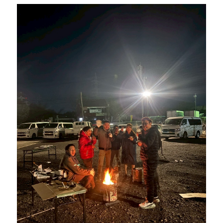
語り合い、新たな気づきとつながりを築く貴重な
しています！
機会となりました。 講演会では伝説のホスト井上
敬一さんに経験談「覚悟に勝る戦略なし！」伝説
のホストが絶頂からどん底へ。失敗から学んだ成
功哲学 成功と挫折の両面を経験された井上さんの
実話から、逆境を乗り越える覚悟の大切さと、挑
戦し続ける姿勢について学びました。 大懇親会で
は尾張地域の青年経済人同士の絆をより一層深め
る事ができました。 犬山YEGの皆様ご設営ありが
とうございました
一歩踏み出すことで、見
える景色がきっと変わります。あなたの「挑戦し
てみたい」を、春日井YEGでカタチにしません
か？「自己研鑽」「自己実現」「楽しさ」「苦し