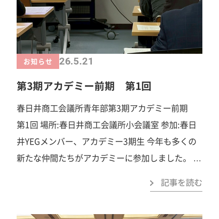
「涙」「感動」…まずは見学だけでも大歓迎で
す。お気軽にご連絡ください！ 春日井商工会議所
青年部事務局TEL：0568-81-4141みなさまのご参
26.5.21
お知らせ
加を心よりお待ちしています！
第3期アカデミー前期 第1回
春日井商工会議所青年部第3期アカデミー前期
第1回 場所:春日井商工会議所小会議室 参加:春日
井YEGメンバー、アカデミー3期生 今年も多くの
新たな仲間たちがアカデミーに参加しました。 会
場には、真剣な眼差しで話を聞く姿があふれ、こ
記事を読む
れから始まる青年部活動への“大きな期待”、そし
て“一歩踏み出す少しの不安”を胸に、仲間と共に