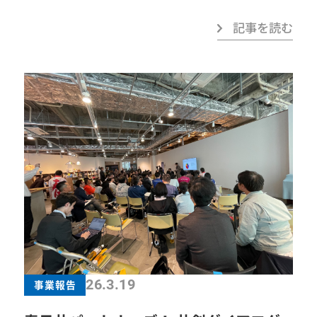
共に歩んできた日々。一つひとつの事業に本気で
記事を読む
向き合い、時に悩み、ぶつかり合いながらも創り
上げてきた時間。そのすべてが、かけがえのない
財産です。 本年度、16名の卒業生の皆さまがこ
の節目を迎えられました。共に汗を流し、同じ想
いで事業を築き上げ、そして杯を交わしながら語
り合った夜。その背中から学んだ数えきれないほ
どの経験と覚悟は、私たちにとって大きな道標と
なっています。 偉大な先輩方が積み重ねてこられ
た歩みは、決して消えることなく、確かに私たち
の中に息づいています。その想いを受け取り、次
の世代へと繋いでいくことが、今を担う私たちの
26.3.19
事業報告
使命です。 別れは寂しさを伴いますが、それ以上