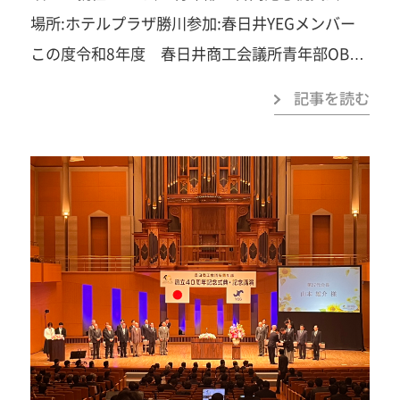
場所:ホテルプラザ勝川参加:春日井YEGメンバー
色がきっと変わります。あなたの「挑戦してみた
この度令和8年度 春日井商工会議所青年部OB会
い」を、春日井YEGでカタチにしませんか？「自
新年会～岡部前副会頭・水野前副会頭 ご退任吉
己研鑽」「自己実現」「楽しさ」「苦しさ」「笑
記事を読む
見副会頭 ご就任 OB会・青年部 合同記念祝
い」「汗」「涙」「感動」…まずは見学だけでも
賀会～ に参加させて頂きました！毎年行っていた
大歓迎です。お気軽にご連絡ください！ 春日井商
だいておりますOB新年会ですが今回は副会頭お
工会議所青年部事務局TEL：0568-81-4141みなさ
ふたりのご退任吉見副会頭のご就任の年度となり
まのご参加を心よりお待ちしています！
いつもより最大にとても多くのOB、青年部メン
バーが集まりました。 長年春日井商工会議所の発
展に尽力して下さいました、岡部前副会頭・水野
前副会頭本当にお疲れ様でした。 そして吉見副会
頭これからもご指導、ご鞭撻の程よろしくお願い
致します
一歩踏み出すことで、見える景色