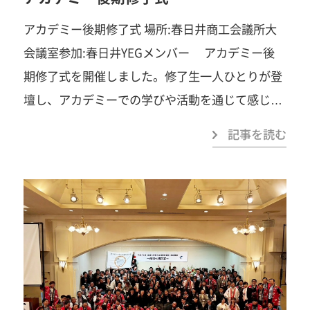
や地域への貢献へと活かしてまいります QOL委員
の地域経済の発展とYEG活動のさらなる飛躍へと
会の皆様ご設営ありがとうございました
アカデミー後期修了式 場所:春日井商工会議所大
Q長こ
繋がっていきます。伊勢崎YEG、日本YEGの皆様
と前野委員長、着物姿素敵でした
会議室参加:春日井YEGメンバー アカデミー後
一歩踏み
ご設営ありがとうございました。そして、今年度
出すことで、見える景色がきっと変わります。あ
期修了式を開催しました。修了生一人ひとりが登
卒業生の長年の活動お疲れ様でした。そして、次
なたの「挑戦してみたい」を、春日井YEGでカタ
壇し、アカデミーでの学びや活動を通じて感じた
代への道標となって頂き本当にありがとうござい
チにしませんか？「自己研鑽」「自己実現」「楽
こと、仲間への想い、そして今後の決意につい
ました
一歩踏み出すことで、見える景色が
記事を読む
しさ」「苦しさ」「笑い」「汗」「涙」「感動」
て、真摯な言葉で語ってくださいました。それぞ
きっと変わります。あなたの「挑戦してみたい」
…まずは見学だけでも大歓迎です。お気軽にご連
れのスピーチからは、挑戦の軌跡と成長の証、そ
を、春日井YEGでカタチにしませんか？「自己研
絡ください！ 春日井商工会議所青年部事務局
して仲間とともに歩んだ時間の重みが伝わり、会
鑽」「自己実現」「楽しさ」「苦しさ」「笑い」
TEL：0568-81-4141みなさまのご参加を心よりお
場は温かな感動に包まれました。 修了式後には、
「汗」「涙」「感動」…まずは見学だけでも大歓
待ちしています！
次年度委員長予定者によるプレゼンテーションを
迎です。お気軽にご連絡ください！ 春日井商工会
実施しました。 各委員長が、自身の担当委員会の
議所青年部事務局TEL：0568-81-4141みなさまの
事業方針や具体的な取り組み内容、そして次年度
ご参加を心よりお待ちしています！