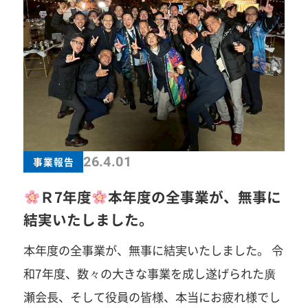
大交流、ビジネスで繋がりを深めたアライアンス
部会。 たくさんのTogetherを、本当にありがと
うございました！ Togetherの先に生まれたの
は、互いを認め合う“承認”であり、やがてそれ
は“応援”へと変わり、その応援が、未来へとつな
がる大きな力へ この一年で生まれた数々のシナジ
ーが、これからの春日井YEGのさらなる原動力に
26.4.01
事業報告
なることを、心から願っております。 今年度、皆
Ｒ7年度
本年度の全事業が、無事に
様から学ばせていただいた経験と感謝を胸にひと
結実いたしました。
つでも恩返しができるよう、全力で歩んでまいり
本年度の全事業が、無事に結実いたしました。 令
ます。 令和8年度も、春日井商工会議所青年部
和7年度、数々の大きな事業を成し遂げられた廣
が、さらなる飛躍の一年となりますように。 そし
瀬会長、そして役員の皆様、本当にお疲れ様でし
て、これからも、たくさんのステージで、互いに