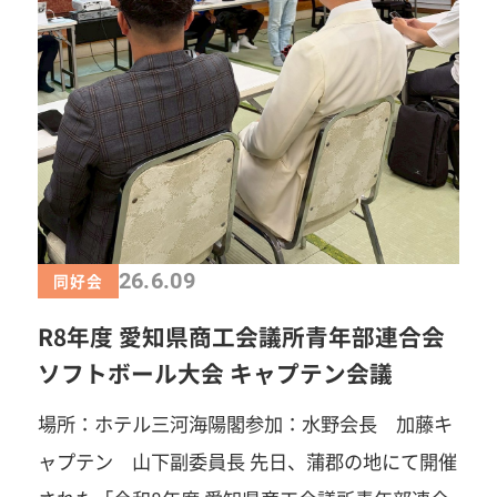
鑽」「自己実現」「楽しさ」「苦しさ」「笑い」
しました。 仲間に知ってもらうために自身の発信
「汗」「涙」「感動」…まずは見学だけでも大歓
力を高める【個力ブースト部会】 信頼できる仲間
迎です。お気軽にご連絡ください！ 春日井商工会
をつくることが事業協力のきっかけとなる【マブ
議所青年部事務局TEL：0568-81-4141みなさまの
ダチ創造部会】 青年部活動だけでは見えない仲間
ご参加を心よりお待ちしています！
の仕事の魅力を見つけ、発信する【戦友サルベー
ジ部会】 アライアンス部会での活動の先に「一緒
にやりませんか？」の言葉が生まれるように3月
26.6.09
同好会
報告会までしっかり作っていきます。
一歩踏
み出すことで、見える景色がきっと変わります。
R8年度 愛知県商工会議所青年部連合会
あなたの「挑戦してみたい」を、春日井YEGでカ
ソフトボール大会 キャプテン会議
タチにしませんか？「自己研鑽」「自己実現」
場所：ホテル三河海陽閣参加：水野会長 加藤キ
「楽しさ」「苦しさ」「笑い」「汗」「涙」「感
ャプテン 山下副委員長 先日、蒲郡の地にて開催
動」…まずは見学だけでも大歓迎です。お気軽に