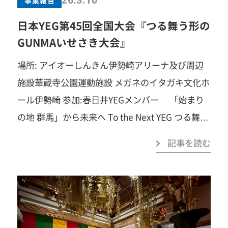
26.3.10
ください！ 春日井商工会議所青年部事務局TEL：
日本YEG第45回全国大会『つる舞う形の
0568-81-4141みなさまのご参加を心よりお待ち
GUNMAいせさき大会』
しています！
場所: アイオーしんきん伊勢崎アリーナ及び周辺
施設華蔵寺公園運動施設 メガネのイタガキ文化ホ
ール伊勢崎 参加:春日井YEGメンバー 「始まり
の地 群馬」から未来へ To the Next YEG つる舞う
形の GUNMA いせさき大会 伝統と革新、希望を乗
記事を読む
せて繋ぐ未来へ 日本商工会議所青年部（YEG）の
全国大会が、「始まりの地 群馬・伊勢崎」を舞台
に開催され、全国各地より多くのYEGメンバーが
集い春日井YEGからも約40名の会員が参加致しま
した。 大会期間中は、YEGの理念である「地域経