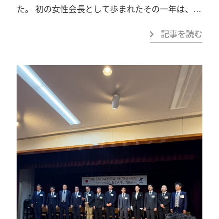
た。 初の女性会長として歩まれたその一年は、挑
磨き合いながら、新たな価値を生み出し続けてい
戦であり、責任であり、そして何より「覚悟」に
きましょう。 一年間、ともにTogetherしていた
記事を読む
満ちた時間であったと感じております。 どんな時
だき、本当にありがとうございました！！ 春日井
も一人ひとりに声をかけ、相手を想うその細やか
商工会議所青年部令和7年度 会長 廣瀬 陽子
な心遣い。どれほど大変な状況であっても、決し
一歩踏み出すことで、見える景色がきっと変わり
て弱さを見せず、前を向き続けたそのポジティブ
ます。あなたの「挑戦してみたい」を、春日井
な姿勢。 その背中があったからこそ、「この会長
YEGでカタチにしませんか？「自己研鑽」「自己
のために頑張ろう」と、多くの仲間の心に火を灯
実現」「楽しさ」「苦しさ」「笑い」「汗」
していただきました。 そのリーダーシップは、単
「涙」「感動」…まずは見学だけでも大歓迎で
なる一年の会長に留まらず、青年部の歴史に確か
す。お気軽にご連絡ください！ 春日井商工会議所
に刻まれる存在です。 そして、その歩みを支え続
青年部事務局TEL：0568-81-4141みなさまのご参
けた土持専務をはじめ役員の皆様の団結力と献身
加を心よりお待ちしています！
もまた、この一年を特別なものへと昇華させまし