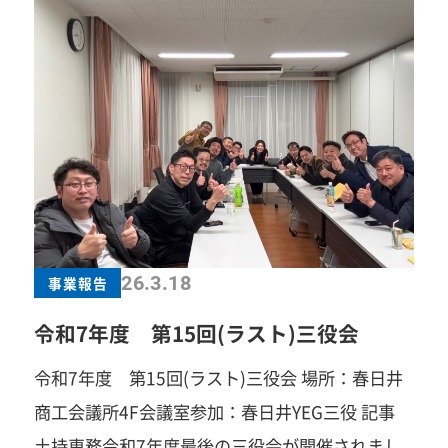
し、参加者の皆さまに安心して楽しんでいただけ
る場づくりを行いました。 イベントは自己紹介タ
イムからスタートし、続くゲームタイムでは参加
者同士が協力し合い、大いに盛り上がりました。
歓談タイムでは、勝川商店街にある「天ぷら やじ
ま。」の特別料理を堪能しながら、自然な交流が
生まれました。 さらに2ショットタイムでは、一
人ひとりがしっかりと向き合う時間を設け、より
深いコミュニケーションへとつながりました。 当
26.3.18
事業報告
日は男女各30名、計60名が参加し、10組のカッ
令和7年度 第15回(ラスト)三役会
プルが誕生するという素晴らしい結果となりまし
た。 春日井の地で紡がれたご縁が、これからもつ
令和7年度 第15回(ラスト)三役会 場所：春日井
ながり続けていくことを願っております
一歩
商工会議所4F会議室参加：春日井YEG三役 記事
踏み出すことで、見える景色がきっと変わりま
土持専務令和7年度最後の三役会が開催されまし