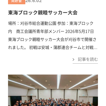
26.6.02
同好会
踏み出すことで、見える景色がきっと変わりま
東海ブロック親睦サッカー大会
す。あなたの「挑戦してみたい」を、春日井YEG
でカタチにしませんか？「自己研鑽」「自己実
場所：刈谷市総合運動公園 参加：東海ブロック
現」「楽しさ」「苦しさ」「笑い」「汗」「涙」
内 商工会議所青年部メンバー 2026年5月17日
「感動」…まずは見学だけでも大歓迎です。お気
東海ブロック親睦サッカー大会が刈谷市で開催さ
軽にご連絡ください！ 春日井商工会議所青年部事
れました。 初戦は安城・蒲郡連合チームと対戦。
務局TEL：0568-81-4141みなさまのご参加を心よ
０：０ でＰＫ戦になりましたが、惜しくも敗れ
記事を読む
りお待ちしています！
てしまいました。 続いて2戦目は伊勢・鳥羽連合
チームと対戦。先制点を取られてしまいました
が、試合終了間際に西村さんからのアシストにＯ
Ｂの山田慎二さんのシュートが決まり同点で終え
ました。 また、他単会の方に助っ人参加して頂い
たり、反対に春日井YEGから助っ人参加したりと