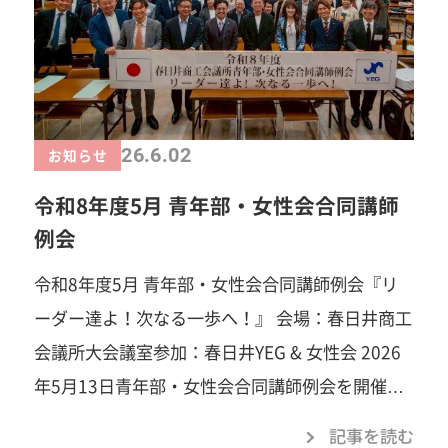
他単会の方との交流もできました。 いつもの活動
とは違う環境の中で、仲間と汗を流して、交流を
深めることができたのではないでしょうか。 赤堀
キャプテンをはじめ、プレーヤー参加、応援参加
26.6.02
お知らせ
していただいた皆様、ご協力いただきありがとう
ございました！
一歩踏み出すことで、見える
令和8年度5月 青年部・女性会合同講師
景色がきっと変わります。あなたの「挑戦してみ
例会
たい」を、春日井YEGでカタチにしませんか？
令和8年度5月 青年部・女性会合同講師例会『リ
「自己研鑽」「自己実現」「楽しさ」「苦しさ」
ーダー達よ！次なる一歩へ！』 会場：春日井商工
「笑い」「汗」「涙」「感動」…まずは見学だけ
会議所大会議室参加：春日井YEG & 女性会 2026
でも大歓迎です。お気軽にご連絡ください！ 春日
年5月13日青年部・女性会合同講師例会を開催し
井商工会議所青年部事務局TEL：0568-81-4141み
ました。担当の郷創委員会、委員長の杉山光一で
なさまのご参加を心よりお待ちしています！
記事を読む