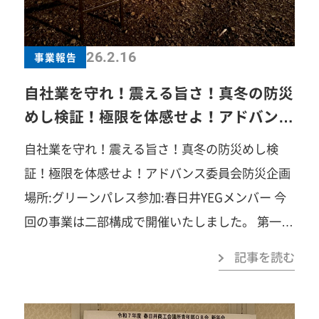
さ」「笑い」「汗」「涙」「感動」…まずは見学
だけでも大歓迎です。お気軽にご連絡ください！
26.2.16
事業報告
春日井商工会議所青年部事務局TEL：0568-81-
4141みなさまのご参加を心よりお待ちしていま
自社業を守れ！震える旨さ！真冬の防災
す！
めし検証！極限を体感せよ！アドバンス
委員会防災企画
自社業を守れ！震える旨さ！真冬の防災めし検
証！極限を体感せよ！アドバンス委員会防災企画
場所:グリーンパレス参加:春日井YEGメンバー 今
回の事業は二部構成で開催いたしました。 第一部
は、グリーンパレスにて実施しました。国の認定
記事を読む
制度である「事業継続力強化計画」（通称「ジギ
ョケイ」）について、アドバンス委員会メンバー
の下田育雄君を中心に説明を行いました。制度の