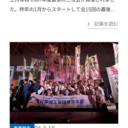
す。あなたの「挑戦してみたい」を、春日井YEG
た。昨年の1月からスタートして全15回の最後と
でカタチにしませんか？「自己研鑽」「自己実
いうことで、副会長から各委員会の年間総括をし
記事を読む
現」「楽しさ」「苦しさ」「笑い」「汗」「涙」
ていただき、次年度に引き継ぐ事業や課題等を再
「感動」…まずは見学だけでも大歓迎です。お気
度確認しました。懇親会は今年度卒業の梶浦相談
軽にご連絡ください！ 春日井商工会議所青年部事
役の仕切りにより、ラスト三役会の懇親会に相応
務局TEL：0568-81-4141みなさまのご参加を心よ
しい内容で、とても思い出に残る時間を過ごす事
りお待ちしています！
が出来ました。今年度も残りわずかですが、最後
までtogetherしてまいります。
一歩踏み出す
ことで、見える景色がきっと変わります。あなた
の「挑戦してみたい」を、春日井YEGでカタチに
しませんか？「自己研鑽」「自己実現」「楽し
さ」「苦しさ」「笑い」「汗」「涙」「感動」…
まずは見学だけでも大歓迎です。お気軽にご連絡
事業報告