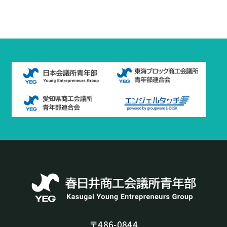
〒486-0844